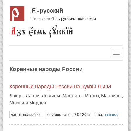
Я русский
что значит быть русским человеком
Навиг
Коренные народы России
Коренные народы России на буквы Л и М
Лакцы, Лаппи, Лезгины, Мангыты, Манси, Марийцы,
Мокша и Мордва
читать подробнее...
опубликовано: 12.07.2015
автор:
iamruss