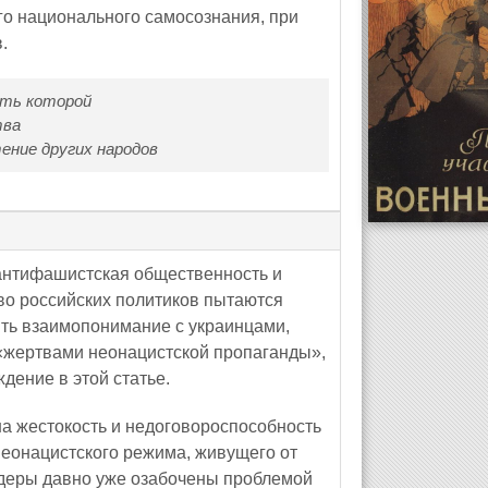
го национального самосознания, при
.
уть которой
тва
ение других народов
 антифашистская общественность и
о российских политиков пытаются
ть взаимопонимание с украинцами,
«жертвами неонацистской пропаганды»,
ждение в этой статье.
а жестокость и недоговороспособность
неонацистского режима, живущего от
лидеры давно уже озабочены проблемой