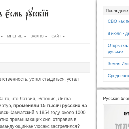
Последние 
СВО как п
8 июля - 
МНЕНИЕ
ВАЖНО
САЙТ
Открытка.
русских
Земля Имп
Средневек
етственность, устал стыдиться, устал
Русская бло
а то, что Латвия, Эстония, Литва
Артур,
променяли 15 тысяч русских на
овск-Камчатский в 1854 году, около 1000
ратно превышающих сил, отправив в
х командующий-англосакс застрелился?