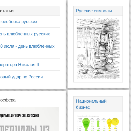
статьи
Русские символы
ересборка русских
день влюблённых русских
 8 июля - день влюблённых
ератора Николая II
овый удар по России
госфера
Национальный
бизнес