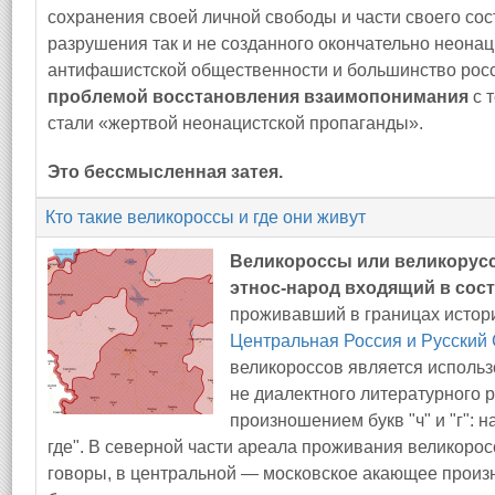
сохранения своей личной свободы и части своего сос
разрушения так и не созданного окончательно неонаци
антифашистской общественности и большинство рос
проблемой восстановления взаимопонимания
с 
стали «жертвой неонацистской пропаганды».
Это бессмысленная затея.
Кто такие великороссы и где они живут
Великороссы или великорус
этнос-народ входящий в сост
проживавший в границах истор
Центральная Россия и Русский
великороссов является исполь
не диалектного литературного р
произношением букв "ч" и "г": на
где". В северной части ареала проживания великор
говоры, в центральной — московское акающее произ