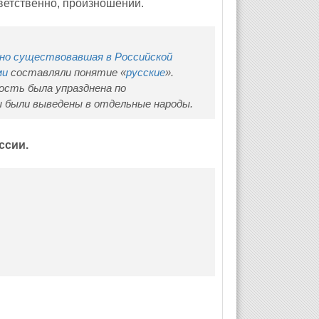
ветственно, произношений.
но существовавшая в Российской
ми
составляли понятие «
русские
».
ость была упразднена по
ы были выведены в отдельные народы.
ссии.