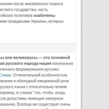
тояния после неизбежного скорого
сткого государства, часть
сийских политиков
озабочены
теми гражданами Украины, которые
сы или великорусы — это основной
ав русского народа-нации
изначально
ического формирования русских:
 Север
. Отличительной особенностью
зование в обиходной ежедневной речи
усского языка с относительно четким
пример, в словах "что, чтобы, когда,
оссов допустимы окающие северные
ношение. Вообще же существует очень