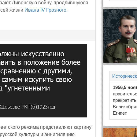
ывают Ливонскую войну, продлившуюся
 всей жизни
Ивана IV Грозного
.
Историческ
1956,5 ноя
правитель
прекратить
Великобрит
Египет.
советского режима представляют картину
русской культуры и аннигиляцию