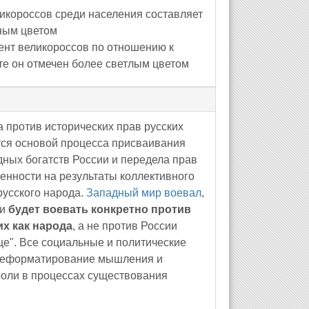
ликороссов среди населения составляет
мным цветом
ент великороссов по отношению к
те он отмечен более светлым цветом
 против исторических прав русских
тся основой процесса присваивания
ных богатств России и передела прав
енности на результаты коллективного
русского народа.
Западный мир воевал
,
 и
будет воевать конкретно против
их как народа
, а не против России
е". Все социальные и политические
ереформатирование мышления и
роли в процессах существования